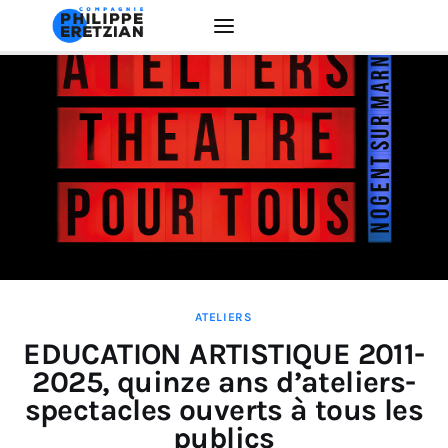
Accueil
Actualité
Créations
Interventions
ATELIERS
EDUCATION ARTISTIQUE
EDUCATION ARTISTIQUE 2011-
2025, quinze ans d’ateliers-
La Compagnie
spectacles ouverts à tous les
publics
Contacts