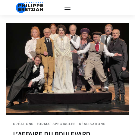
Accueil
Actualité
Créations
Interventions
EDUCATION ARTISTIQUE
La Compagnie
CRÉATIONS
FORMAT SPECTACLES
RÉALISATIONS
L’AFFAIRE DU BOULEVARD
Contacts