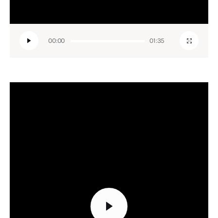
00:00
01:35
Lecteur
vidéo