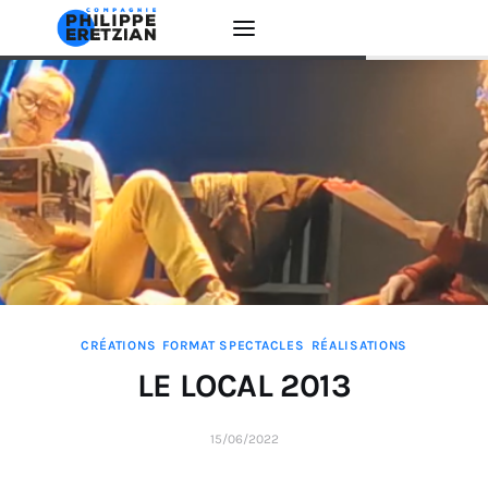
Accueil
Actualité
Créations
Interventions
CRÉATIONS
FORMAT SPECTACLES
RÉALISATIONS
EDUCATION ARTISTIQUE
LE LOCAL 2013
La Compagnie
15/06/2022
Contacts