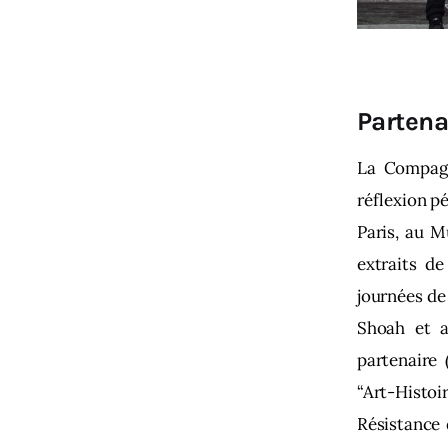
Partena
La Compagn
réflexion p
Paris, au M
extraits d
journées de
Shoah et a
partenaire 
“Art-Histo
Résistance