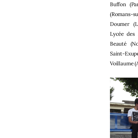
Buffon (Pa
(Romans-s
Doumer (L
Lycée des 
Beauté (No
Saint-Exup
Voillaume (