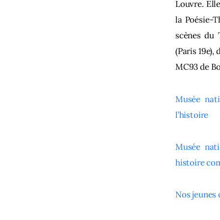
Louvre. Ell
la Poésie-T
scènes du 
(Paris 19e),
MC93 de Bob
Musée nati
l’histoire
Musée nati
histoire co
Nos jeunes 