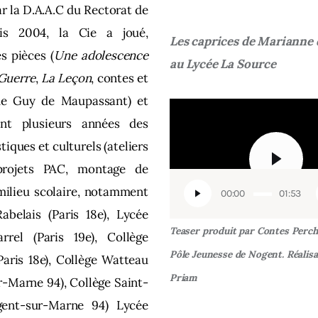
ar la D.A.A.C du Rectorat de
is 2004, la Cie a joué,
Les caprices de Marianne
s pièces (
Une adolescence
au Lycée La Source
Guerre
,
La Leçon
, contes et
de Guy de Maupassant) et
Lecteur
nt plusieurs années des
vidéo
stiques et culturels (ateliers
 projets PAC, montage de
milieu scolaire, notamment
00:00
01:53
abelais (Paris 18e), Lycée
Teaser produit par Contes Perch
rel (Paris 19e), Collège
Pôle Jeunesse de Nogent. Réalis
aris 18e), Collège Watteau
Priam
-Marne 94), Collège Saint-
ent-sur-Marne 94) Lycée