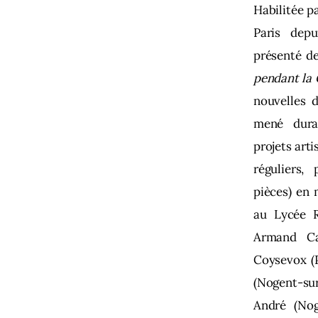
Habilitée p
Paris depu
présenté de
pendant la 
nouvelles 
mené dura
projets arti
réguliers,
pièces) en 
au Lycée R
Armand Car
Coysevox (P
(Nogent-sur
André (Nog