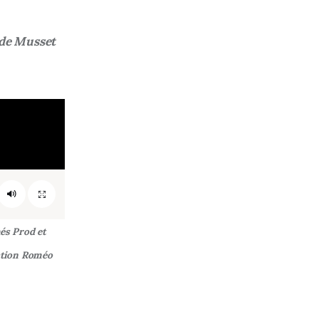
 de Musset
és Prod et
ation Roméo