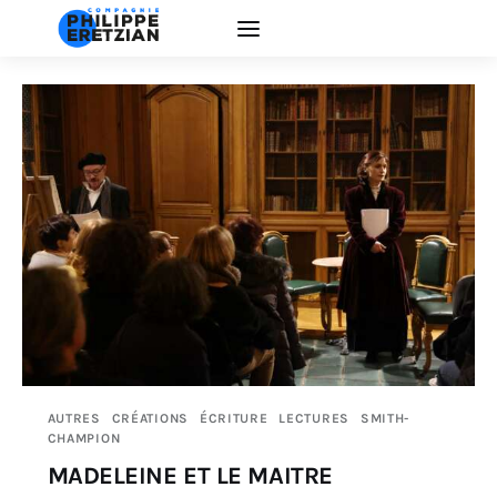
Accueil
Actualité
Créations
Interventions
EDUCATION ARTISTIQUE
AUTRES
CRÉATIONS
ÉCRITURE
LECTURES
SMITH-
La Compagnie
CHAMPION
MADELEINE ET LE MAITRE
Contacts