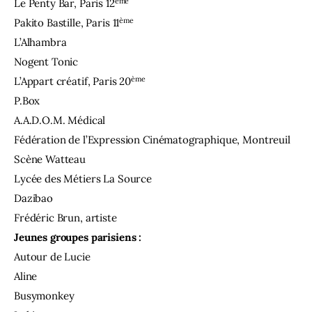
ème
Le Penty Bar, Paris 12
ème
Pakito Bastille, Paris 11
L’Alhambra
Nogent Tonic
ème
L’Appart créatif, Paris 20
P.Box
A.A.D.O.M. Médical
Fédération de l’Expression Cinématographique, Montreuil
Scène Watteau
Lycée des Métiers La Source
Dazibao
Frédéric Brun, artiste
Jeunes groupes parisiens :
Autour de Lucie
Aline
Busymonkey