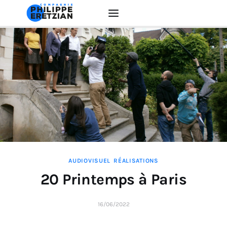
Accueil
Actualité
Créations
Interventions
AUDIOVISUEL
RÉALISATIONS
EDUCATION ARTISTIQUE
20 Printemps à Paris
La Compagnie
16/06/2022
Contacts