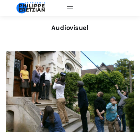
Audiovisuel
Accueil
Actualité
Créations
Interventions
EDUCATION ARTISTIQUE
La Compagnie
Contacts