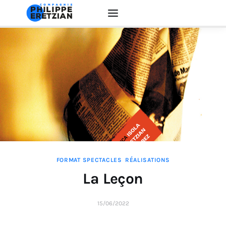
Accueil
Actualité
Créations
Interventions
FORMAT SPECTACLES
RÉALISATIONS
EDUCATION ARTISTIQUE
La Leçon
La Compagnie
15/06/2022
Contacts