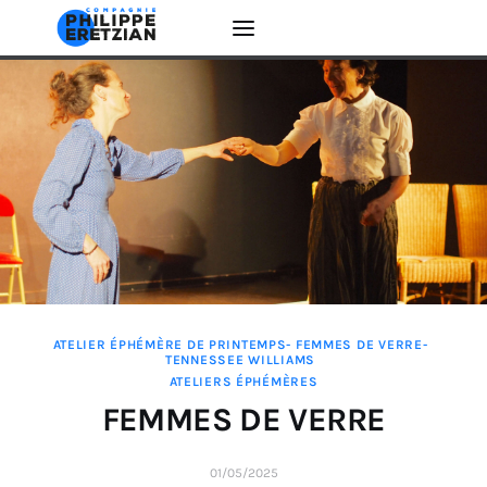
Accueil
Actualité
Créations
Interventions
ATELIER ÉPHÉMÈRE DE PRINTEMPS- FEMMES DE VERRE-
TENNESSEE WILLIAMS
EDUCATION ARTISTIQUE
ATELIERS ÉPHÉMÈRES
FEMMES DE VERRE
La Compagnie
01/05/2025
Contacts