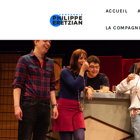
Accueil
ACCUEIL
Actualité
LA COMPAGN
Créations
Interventions
EDUCATION ARTISTIQUE
La Compagnie
Contacts