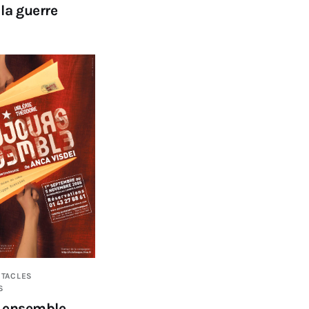
la guerre
CTACLES
S
s ensemble