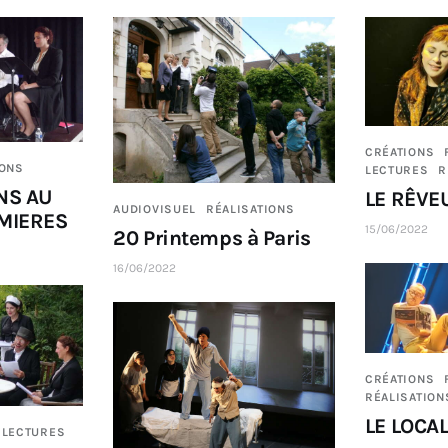
CRÉATIONS
IONS
LECTURES
R
NS AU
LE RÊVE
AUDIOVISUEL
RÉALISATIONS
UMIERES
15/06/2022
20 Printemps à Paris
16/06/2022
CRÉATIONS
RÉALISATION
LE LOCAL
LECTURES