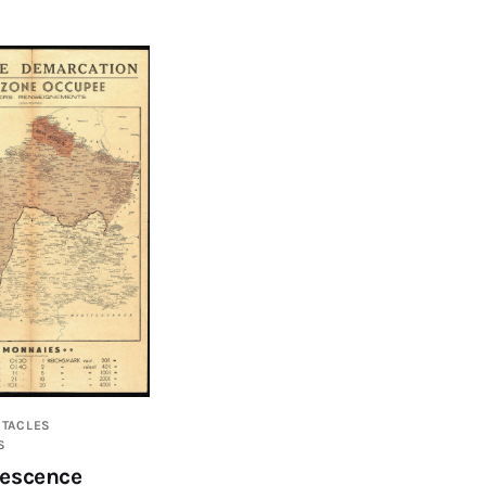
CTACLES
S
lescence